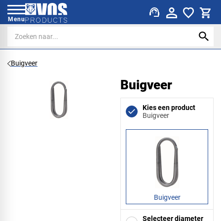
support_agent
Menu
Buigveer
Buigveer
Kies een product
Buigveer
Buigveer
Selecteer diameter