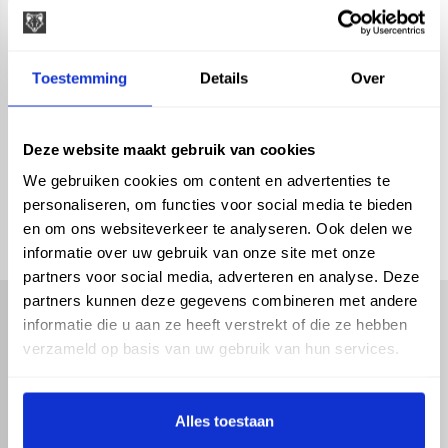
Buigveer - metaal -
16mm -0,8m
Toestemming
Details
Over
Deze website maakt gebruik van cookies
check_circle
Vanaf
€ 500,-
gratis bezorgd
We gebruiken cookies om content en advertenties te
check_circle
Klanten geven Vos Products een
9,0/10
na
2662
personaliseren, om functies voor social media te bieden
beoordelingen
check_circle
2-5
dagen levertijd
en om ons websiteverkeer te analyseren. Ook delen we
informatie over uw gebruik van onze site met onze
partners voor social media, adverteren en analyse. Deze
partners kunnen deze gegevens combineren met andere
informatie die u aan ze heeft verstrekt of die ze hebben
verzameld op basis van uw gebruik van hun services.
Alles toestaan