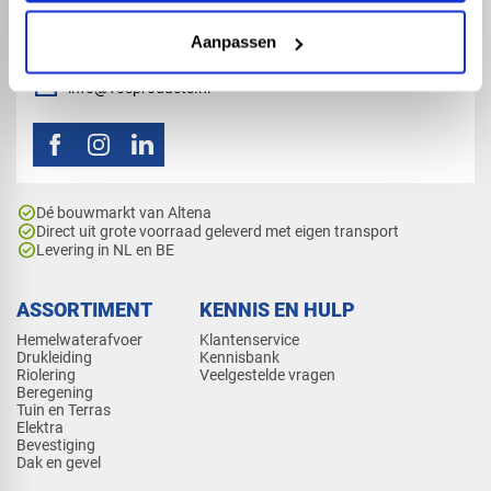
map
Veensesteeg 8, 4264 KG Veen
Aanpassen
phone_enabled
+31 416 75 02 55
mail
info@vosproducts.nl
check_circle
Dé bouwmarkt van Altena
check_circle
Direct uit grote voorraad geleverd met eigen transport
check_circle
Levering in NL en BE
ASSORTIMENT
KENNIS EN HULP
Hemelwaterafvoer
Klantenservice
Drukleiding
Kennisbank
Riolering
Veelgestelde vragen
Beregening
Tuin en Terras
Elektra
Bevestiging
Dak en gevel