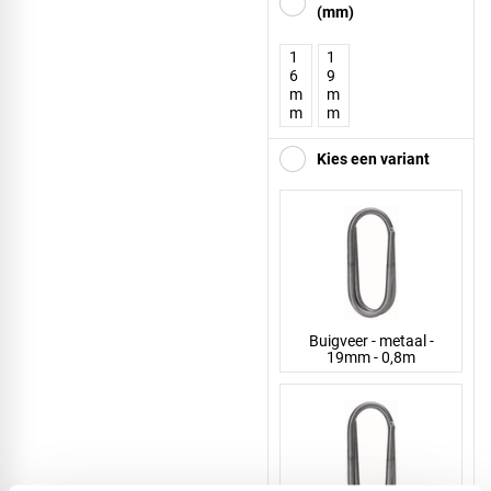
(mm)
1
1
6
9
m
m
m
m
Kies een variant
Buigveer - metaal -
19mm - 0,8m