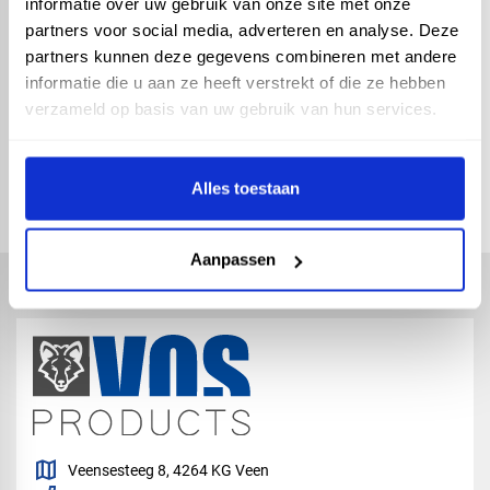
informatie over uw gebruik van onze site met onze
120x185cm - 5-pans
partners voor social media, adverteren en analyse. Deze
partners kunnen deze gegevens combineren met andere
informatie die u aan ze heeft verstrekt of die ze hebben
verzameld op basis van uw gebruik van hun services.
check_circle
Vanaf
€ 500,-
gratis bezorgd
check_circle
Klanten geven Vos Products een
9,0/10
na
2663
beoordelingen
Alles toestaan
check_circle
2-5
dagen levertijd
Aanpassen
map
Veensesteeg 8, 4264 KG Veen