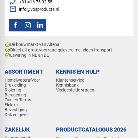
phone_enabled
+31 416 75 02 55
mail
info@vosproducts.nl
check_circle
Dé bouwmarkt van Altena
check_circle
Direct uit grote voorraad geleverd met eigen transport
check_circle
Levering in NL en BE
ASSORTIMENT
KENNIS EN HULP
Hemelwaterafvoer
Klantenservice
Drukleiding
Kennisbank
Riolering
Veelgestelde vragen
Beregening
Tuin en Terras
Elektra
Bevestiging
Dak en gevel
ZAKELIJK
PRODUCTCATALOGUS 2026
Klantaccount