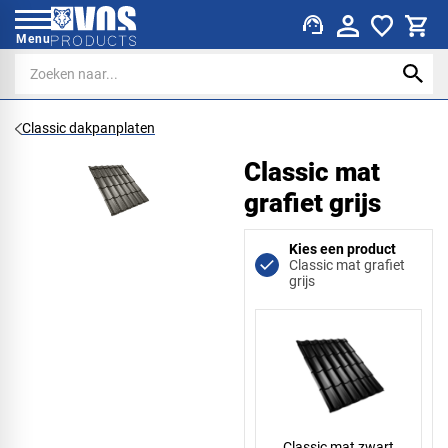
support_agent
Menu
Classic dakpanplaten
Classic mat
grafiet grijs
Kies een product
Classic mat grafiet
grijs
Classic mat zwart