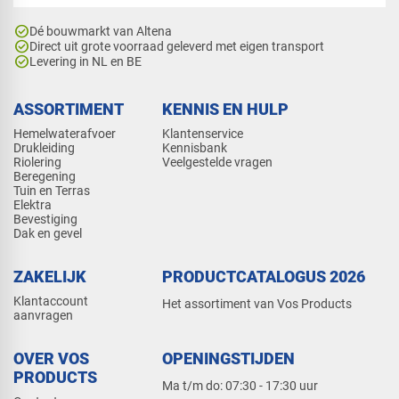
check_circle
Dé bouwmarkt van Altena
check_circle
Direct uit grote voorraad geleverd met eigen transport
check_circle
Levering in NL en BE
ASSORTIMENT
KENNIS EN HULP
Hemelwaterafvoer
Klantenservice
Drukleiding
Kennisbank
Riolering
Veelgestelde vragen
Beregening
Tuin en Terras
Elektra
Bevestiging
Dak en gevel
ZAKELIJK
PRODUCTCATALOGUS 2026
Klantaccount
Het assortiment van Vos Products
aanvragen
OVER VOS
OPENINGSTIJDEN
PRODUCTS
Ma t/m do: 07:30 - 17:30 uur