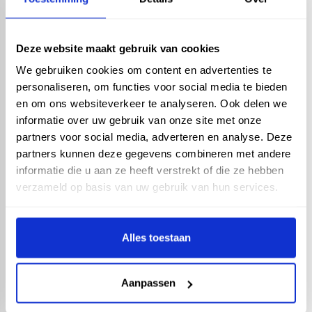
Compostbak -
Verstevigingslat Grijs -
Deze website maakt gebruik van cookies
150cm x 11cm x 4cm
We gebruiken cookies om content en advertenties te
personaliseren, om functies voor social media te bieden
Artikelnummer: 14452
en om ons websiteverkeer te analyseren. Ook delen we
78,75 incl. BTW
informatie over uw gebruik van onze site met onze
65,08 excl. BTW
partners voor social media, adverteren en analyse. Deze
partners kunnen deze gegevens combineren met andere
informatie die u aan ze heeft verstrekt of die ze hebben
verzameld op basis van uw gebruik van hun services.
In winkelwagen
Omschrijving
Met het dakje is het mogelijk om
Alles toestaan
de compostbak (gedeeltelijk) af te
sluiten.
Aanpassen