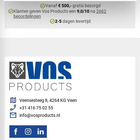
check_circle
Vanaf
€ 500,-
gratis bezorgd
check_circle
Klanten geven Vos Products een
9,0/10
na
2662
beoordelingen
check_circle
2-5
dagen levertijd
map
Veensesteeg 8, 4264 KG Veen
phone_enabled
+31 416 75 02 55
mail
info@vosproducts.nl