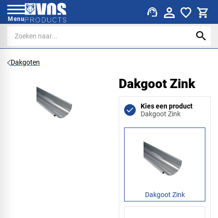
support_agent
Menu
Dakgoten
Dakgoot Zink
Kies een product
Dakgoot Zink
Dakgoot Zink