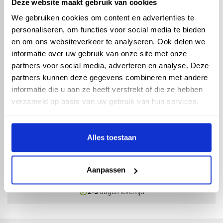
Deze website maakt gebruik van cookies
We gebruiken cookies om content en advertenties te
personaliseren, om functies voor social media te bieden
en om ons websiteverkeer te analyseren. Ook delen we
informatie over uw gebruik van onze site met onze
partners voor social media, adverteren en analyse. Deze
partners kunnen deze gegevens combineren met andere
RedFox® dakgoot staal
125mm - 4 meter - Zink
informatie die u aan ze heeft verstrekt of die ze hebben
verzameld op basis van uw gebruik van hun services.
Hulpstukken
Alles toestaan
check_circle
Vanaf
€ 500,-
gratis bezorgd
Aanpassen
check_circle
Klanten geven Vos Products een
9,0/10
na
2663
beoordelingen
check_circle
2-5
dagen levertijd