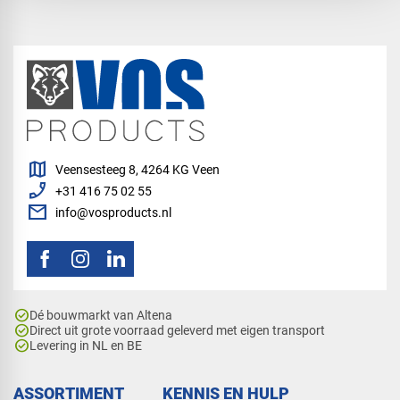
map
Veensesteeg 8, 4264 KG Veen
phone_enabled
+31 416 75 02 55
mail
info@vosproducts.nl
check_circle
Dé bouwmarkt van Altena
check_circle
Direct uit grote voorraad geleverd met eigen transport
check_circle
Levering in NL en BE
ASSORTIMENT
KENNIS EN HULP