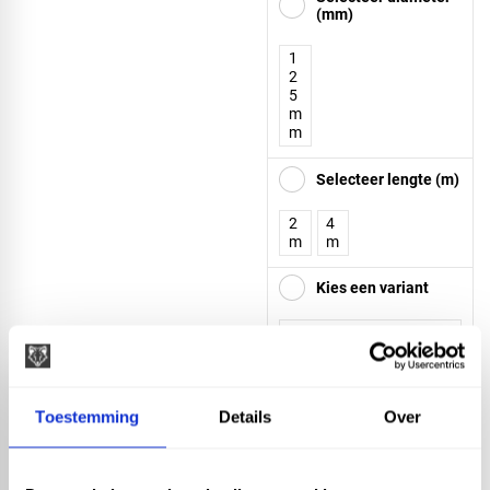
(mm)
1
2
5
m
m
Selecteer lengte (m)
2
4
m
m
Kies een variant
Toestemming
Details
Over
RedFox® dakgoot staal
125mm - 2 meter - Zink