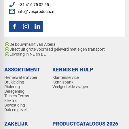
phone_enabled
+31 416 75 02 55
mail
info@vosproducts.nl
check_circle
Dé bouwmarkt van Altena
check_circle
Direct uit grote voorraad geleverd met eigen transport
check_circle
Levering in NL en BE
ASSORTIMENT
KENNIS EN HULP
Hemelwaterafvoer
Klantenservice
Drukleiding
Kennisbank
Riolering
Veelgestelde vragen
Beregening
Tuin en Terras
Elektra
Bevestiging
Dak en gevel
ZAKELIJK
PRODUCTCATALOGUS 2026