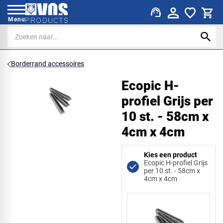
support_agent
Menu
Borderrand accessoires
Ecopic H-
profiel Grijs per
10 st. - 58cm x
4cm x 4cm
Kies een product
Ecopic H-profiel Grijs
per 10 st. - 58cm x
4cm x 4cm