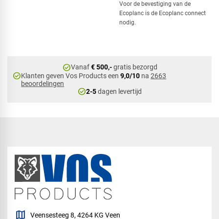
Voor de bevestiging van de
Ecoplanc is de Ecoplanc connect
nodig.
check_circle
Vanaf
€ 500,-
gratis bezorgd
check_circle
Klanten geven Vos Products een
9,0/10
na
2663
beoordelingen
check_circle
2-5
dagen levertijd
map
Veensesteeg 8, 4264 KG Veen