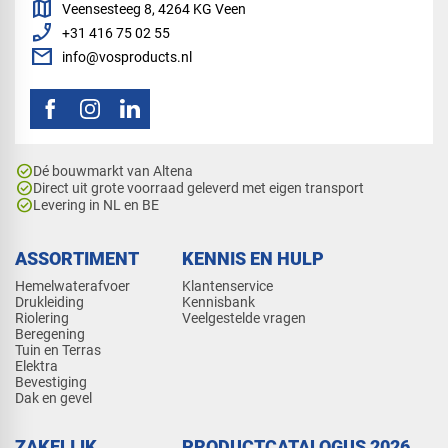
map
Veensesteeg 8, 4264 KG Veen
phone_enabled
+31 416 75 02 55
mail
info@vosproducts.nl
check_circle
Dé bouwmarkt van Altena
check_circle
Direct uit grote voorraad geleverd met eigen transport
check_circle
Levering in NL en BE
ASSORTIMENT
KENNIS EN HULP
Hemelwaterafvoer
Klantenservice
Drukleiding
Kennisbank
Riolering
Veelgestelde vragen
Beregening
Tuin en Terras
Elektra
Bevestiging
Dak en gevel
ZAKELIJK
PRODUCTCATALOGUS 2026