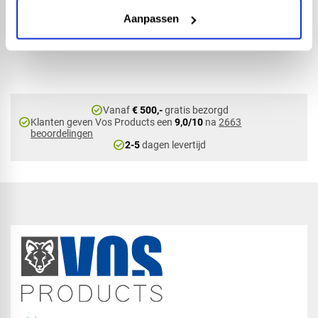
Flexbuis - 3/4 - 19mm -
Aanpassen
rol 10mtr
check_circle
Vanaf
€ 500,-
gratis bezorgd
check_circle
Klanten geven Vos Products een
9,0/10
na
2663
beoordelingen
check_circle
2-5
dagen levertijd