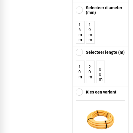
Selecteer diameter
(mm)
1
1
6
9
m
m
m
m
Selecteer lengte (m)
1
1
2
0
0
0
0
m
m
m
Kies een variant