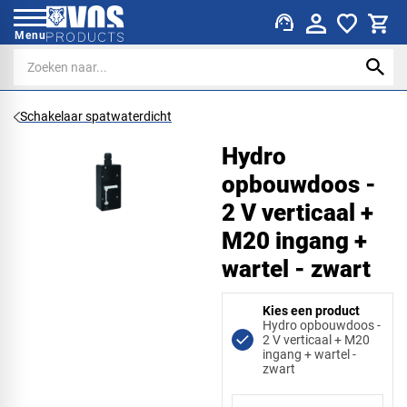
support_agent
Menu
Schakelaar spatwaterdicht
Hydro
opbouwdoos -
2 V verticaal +
M20 ingang +
wartel - zwart
Kies een product
Hydro opbouwdoos -
2 V verticaal + M20
ingang + wartel -
zwart