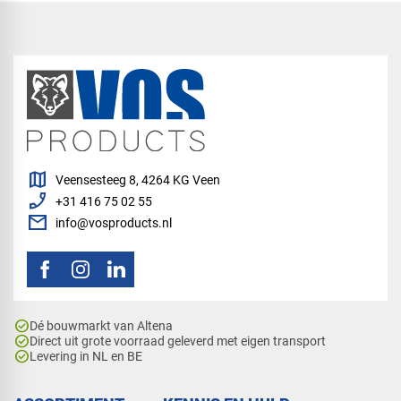
map
Veensesteeg 8, 4264 KG Veen
phone_enabled
+31 416 75 02 55
mail
info@vosproducts.nl
check_circle
Dé bouwmarkt van Altena
check_circle
Direct uit grote voorraad geleverd met eigen transport
check_circle
Levering in NL en BE