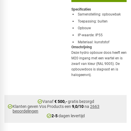
Specificaties
​Samenstelling: opbouwbak
Toepassing: buiten
Opbouw
IP-waarde: IP55
Materiaal: kunststof
Omschrijving
Deze hydro opbouw doos heeft een
M20 ingang met een wartel en is
zwart van kleur (RAL 9005). De
opbouwdoos is slagvast en is
halogeenvrij.
check_circle
Vanaf
€ 500,-
gratis bezorgd
check_circle
Klanten geven Vos Products een
9,0/10
na
2663
beoordelingen
check_circle
2-5
dagen levertijd