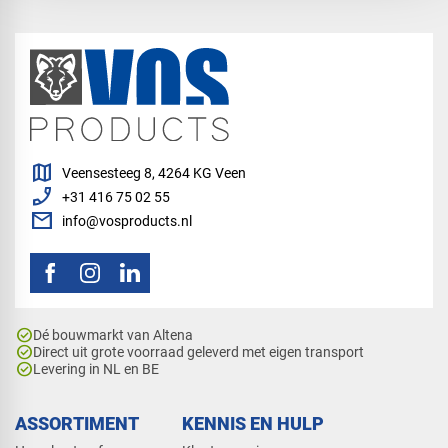
map
Veensesteeg 8, 4264 KG Veen
phone_enabled
+31 416 75 02 55
mail
info@vosproducts.nl
check_circle
Dé bouwmarkt van Altena
check_circle
Direct uit grote voorraad geleverd met eigen transport
check_circle
Levering in NL en BE
ASSORTIMENT
KENNIS EN HULP