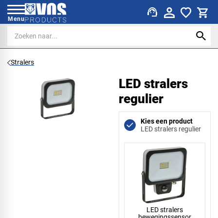
support_agent
Menu
Stralers
LED stralers
regulier
Kies een product
LED stralers regulier
LED stralers
bewegingssensor