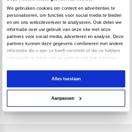
2500 lumen - koel wit
We gebruiken cookies om content en advertenties te
personaliseren, om functies voor social media te bieden
en om ons websiteverkeer te analyseren. Ook delen we
informatie over uw gebruik van onze site met onze
partners voor social media, adverteren en analyse. Deze
partners kunnen deze gegevens combineren met andere
LED straler - SL450
informatie die u aan ze heeft verstrekt of die ze hebben
Slimline - 50W 4000K
verzameld op basis van uw gebruik van hun services.
4200 lumen - koel wit
Alles toestaan
check_circle
Vanaf
€ 500,-
gratis bezorgd
Aanpassen
check_circle
Klanten geven Vos Products een
9,0/10
na
2663
beoordelingen
check_circle
2-5
dagen levertijd