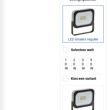
LED stralers regulier
Selecteer watt
1
2
3
5
0
0
0
0
W
W
W
W
Kies een variant