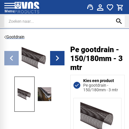
support_agent
Menu
Gootdrain
Pe gootdrain -
150/180mm - 3
mtr
Kies een product
Pe gootdrain -
150/180mm - 3 mtr