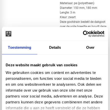
​Materiaal: pe (polyetheen)
Diameter: 150 mm, 180 mm
Lengte: 3 m
Kleur: zwart
Deze gootdrain bedekt de dakgoot
over de volle breedte en houdt deze
vrij van bladeren en vuil. het is
eenvoudig te monteren en op maat
te maken met behulp van een mes
of schaar. De zelfreinigende
Toestemming
Details
Over
werking van de wind zorgt ervoor
dat de gootdrain schoon blijft.
Bovendien is de drain breuk- en
vorstvrij. Deze specifieke gootdrain
Deze website maakt gebruik van cookies
is geschikt voor dakgoten met een
We gebruiken cookies om content en advertenties te
breedte van 150 tot 180 mm en
heeft een totale lengte van 3 meter.
personaliseren, om functies voor social media te bieden
en om ons websiteverkeer te analyseren. Ook delen we
informatie over uw gebruik van onze site met onze
partners voor social media, adverteren en analyse. Deze
check_circle
Vanaf
€ 500,-
gratis bezorgd
partners kunnen deze gegevens combineren met andere
check_circle
Klanten geven Vos Products een
9,0/10
na
2662
informatie die u aan ze heeft verstrekt of die ze hebben
beoordelingen