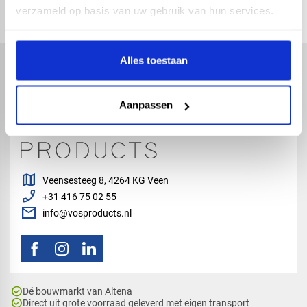
check_circle
2-5
dagen levertijd
verzameld op basis van uw gebruik van hun services.
Alles toestaan
Aanpassen
map
Veensesteeg 8, 4264 KG Veen
phone_enabled
+31 416 75 02 55
mail
info@vosproducts.nl
check_circle
Dé bouwmarkt van Altena
check_circle
Direct uit grote voorraad geleverd met eigen transport