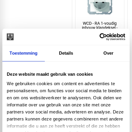
WCD - RA 1-voudig
inbouw klapdeksel -
JUNG - AS alpin wit
Toestemming
Details
Over
Deze website maakt gebruik van cookies
WCD - RA 1-voudig
We gebruiken cookies om content en advertenties te
inbouw - JUNG - AS alpin
wit
personaliseren, om functies voor social media te bieden
en om ons websiteverkeer te analyseren. Ook delen we
informatie over uw gebruik van onze site met onze
Artikelnummer: 55152
partners voor social media, adverteren en analyse. Deze
7,97 incl. BTW
6,58 excl. BTW
partners kunnen deze gegevens combineren met andere
informatie die u aan ze heeft verstrekt of die ze hebben