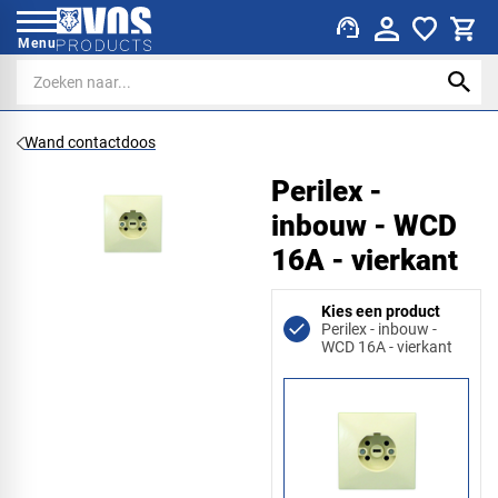
support_agent
Menu
Wand contactdoos
Perilex -
inbouw - WCD
16A - vierkant
Kies een product
Perilex - inbouw -
WCD 16A - vierkant