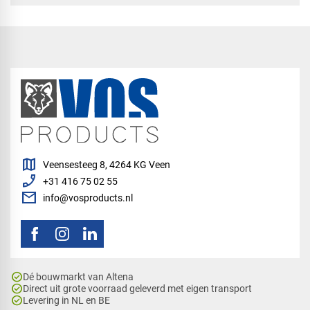
map
Veensesteeg 8, 4264 KG Veen
phone_enabled
+31 416 75 02 55
mail
info@vosproducts.nl
check_circle
Dé bouwmarkt van Altena
check_circle
Direct uit grote voorraad geleverd met eigen transport
check_circle
Levering in NL en BE