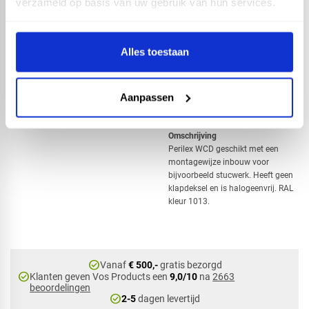
verzameld op basis van uw gebruik van hun services.
In winkelwagen
Alles toestaan
Specificaties
​Nom. stroom: 16A
Montagewijze: inbouw
Aanpassen
Halogeenvrij: ja
Materiaal: kunststof
Omschrijving
Perilex WCD geschikt met een
montagewijze inbouw voor
bijvoorbeeld stucwerk. Heeft geen
klapdeksel en is halogeenvrij. RAL
kleur 1013.
check_circle
Vanaf
€ 500,-
gratis bezorgd
check_circle
Klanten geven Vos Products een
9,0/10
na
2663
beoordelingen
check_circle
2-5
dagen levertijd