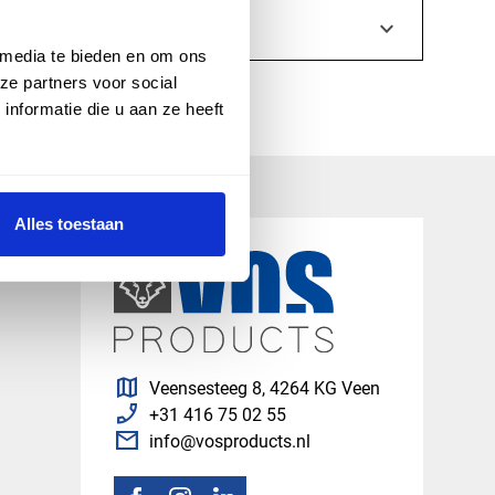
keyboard_arrow_down
 media te bieden en om ons
ze partners voor social
nformatie die u aan ze heeft
Alles toestaan
map
Veensesteeg 8, 4264 KG Veen
phone_enabled
+31 416 75 02 55
mail
info@vosproducts.nl