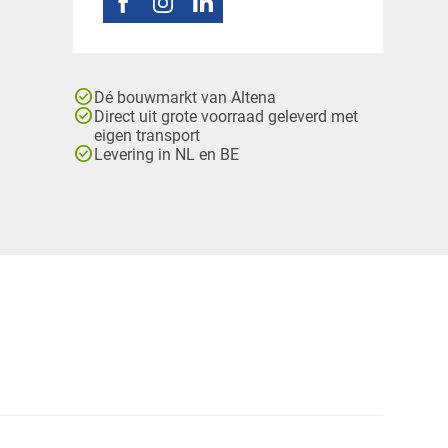
check_circle
Dé bouwmarkt van Altena
check_circle
Direct uit grote voorraad geleverd met
eigen transport
check_circle
Levering in NL en BE