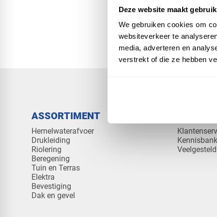
Deze website maakt gebruik
Wordt 
We gebruiken cookies om cont
websiteverkeer te analyseren
media, adverteren en analys
verstrekt of die ze hebben v
ASSORTIMENT
KENNIS 
Hemelwaterafvoer
Klantenserv
Drukleiding
Kennisban
Riolering
Veelgesteld
Beregening
Tuin en Terras
Elektra
Bevestiging
Dak en gevel