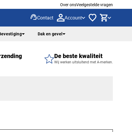
Over ons
Veelgestelde vragen
support_agent
Contact
Account
Bevestiging
Dak en gevel
rzending
De beste kwaliteit
Wij werken uitsluitend met A-merken.