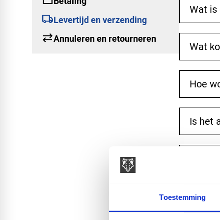
credit_card
Betaling
Wat is 
local_shipping
Levertijd en verzending
sync_alt
Annuleren en retourneren
Wat ko
Hoe wo
Is het 
Wat moe
Wordt m
Toestemming