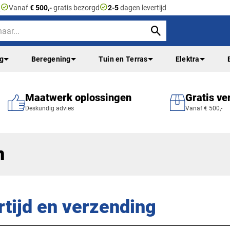
check_circle
check_circle
n
Vanaf
€ 500,-
gratis bezorgd
2-5
dagen levertijd
ng
Beregening
Tuin en Terras
Elektra
Maatwerk oplossingen
Gratis ve
Deskundig advies
Vanaf € 500,-
n
rtijd en verzending