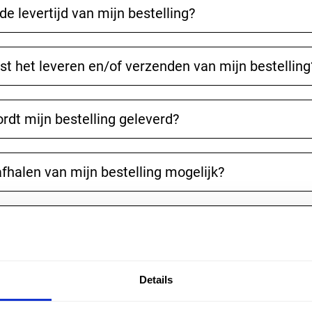
de levertijd van mijn bestelling?
st het leveren en/of verzenden van mijn bestelling
rdt mijn bestelling geleverd?
afhalen van mijn bestelling mogelijk?
t ik doen als ik niet thuis ben tijdens bezorging?
ijn bestelling in België geleverd?
Details