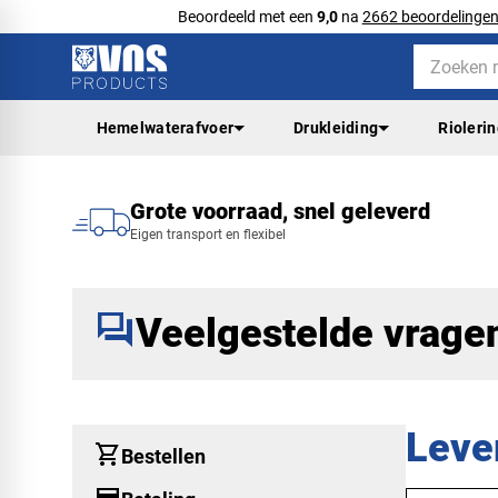
Beoordeeld met een
9,0
na
2662 beoordelinge
Hemelwaterafvoer
Drukleiding
Rioleri
Grote voorraad, snel geleverd
Eigen transport en flexibel
forum
Veelgestelde vrage
Leve
shopping_cart
Bestellen