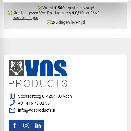
check_circle
Vanaf
€ 500,-
gratis bezorgd
check_circle
Klanten geven Vos Products een
9,0/10
na
2662
beoordelingen
check_circle
2-5
dagen levertijd
map
Veensesteeg 8, 4264 KG Veen
phone_enabled
+31 416 75 02 55
mail
info@vosproducts.nl