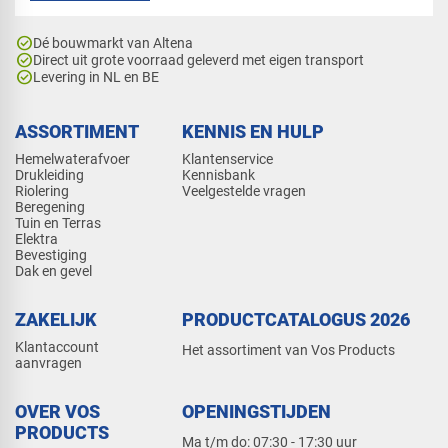
check_circle
Dé bouwmarkt van Altena
check_circle
Direct uit grote voorraad geleverd met eigen transport
check_circle
Levering in NL en BE
ASSORTIMENT
KENNIS EN HULP
Hemelwaterafvoer
Klantenservice
Drukleiding
Kennisbank
Riolering
Veelgestelde vragen
Beregening
Tuin en Terras
Elektra
Bevestiging
Dak en gevel
ZAKELIJK
PRODUCTCATALOGUS 2026
Klantaccount
Het assortiment van Vos Products
aanvragen
OVER VOS
OPENINGSTIJDEN
PRODUCTS
Ma t/m do: 07:30 - 17:30 uur