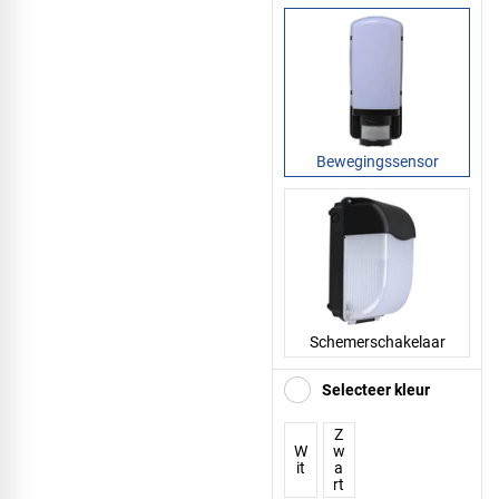
Bewegingssensor
Schemerschakelaar
Selecteer kleur
Z
W
w
it
a
rt