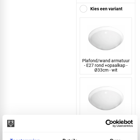
Kies een variant
Plafond/wand armatuur
- E27 rond +opaalkap -
Ø33cm - wit
Plafond/wand armatuur
- E27 + sensor - Ø33cm -
wit