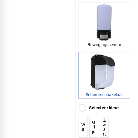
Bewegingssensor
Schemerschakelaar
Selecteer kleur
Z
G
W
w
ri
it
a
js
rt