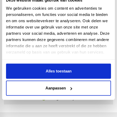
We gebruiken cookies om content en advertenties te
personaliseren, om functies voor social media te bieden
en om ons websiteverkeer te analyseren. Ook delen we
informatie over uw gebruik van onze site met onze
partners voor social media, adverteren en analyse. Deze
partners kunnen deze gegevens combineren met andere
Led Bulk wandarmatuur
informatie die u aan ze heeft verstrekt of die ze hebben
- PV6s 11W 4000K -
Licht/donker sensor -
verzameld op basis van uw gebruik van hun services.
zwart
Alles toestaan
check_circle
Vanaf
€ 500,-
gratis bezorgd
Aanpassen
check_circle
Klanten geven Vos Products een
9,0/10
na
2663
beoordelingen
check_circle
2-5
dagen levertijd