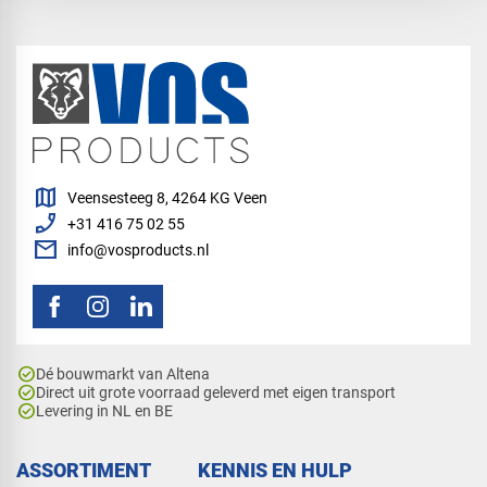
map
Veensesteeg 8, 4264 KG Veen
phone_enabled
+31 416 75 02 55
mail
info@vosproducts.nl
check_circle
Dé bouwmarkt van Altena
check_circle
Direct uit grote voorraad geleverd met eigen transport
check_circle
Levering in NL en BE
ASSORTIMENT
KENNIS EN HULP