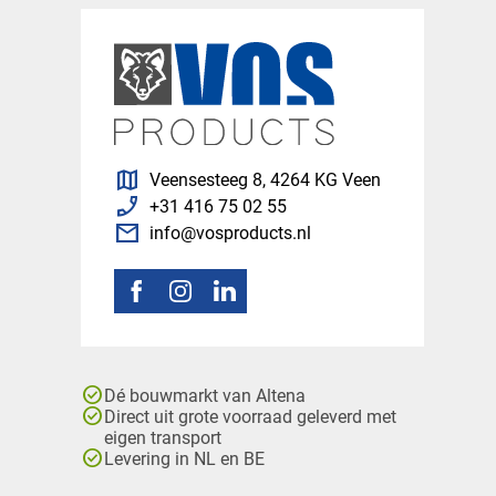
map
Veensesteeg 8, 4264 KG Veen
phone_enabled
+31 416 75 02 55
mail
info@vosproducts.nl
check_circle
Dé bouwmarkt van Altena
check_circle
Direct uit grote voorraad geleverd met
eigen transport
check_circle
Levering in NL en BE