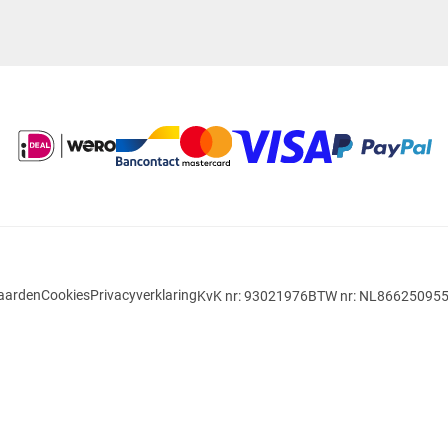
aarden
Cookies
Privacyverklaring
KvK nr: 93021976
BTW nr: NL86625095