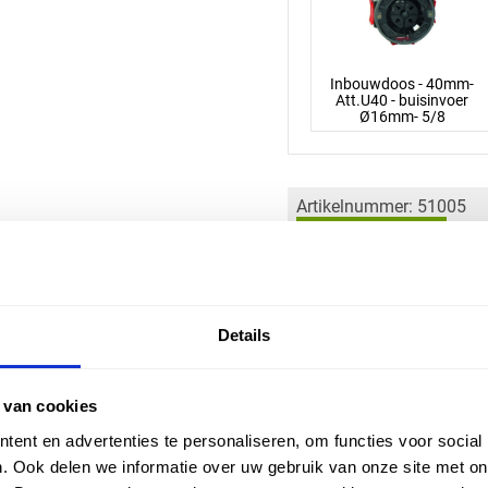
Inbouwdoos - 40mm-
Att.U40 - buisinvoer
Ø16mm- 5/8
Artikelnummer: 51005
6,56 incl. BTW
5,42 excl. BTW
Details
 van cookies
Inbouwdoos hulpstuk
ent en advertenties te personaliseren, om functies voor social
Specificaties
. Ook delen we informatie over uw gebruik van onze site met on
​Montagewijze: inbouw