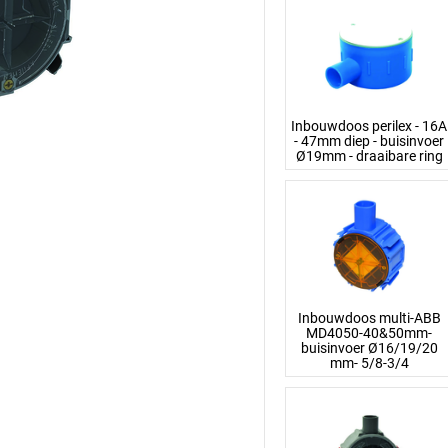
Inbouwdoos perilex - 16A
- 47mm diep - buisinvoer
Ø19mm - draaibare ring
Inbouwdoos multi-ABB
MD4050-40&50mm-
buisinvoer Ø16/19/20
mm- 5/8-3/4