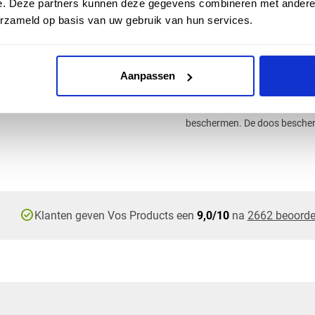
e. Deze partners kunnen deze gegevens combineren met andere i
Buisdiameter: 16/19/20
erzameld op basis van uw gebruik van hun services.
Inwendige diepte: 50mm
Materiaal: kunststof
Omschrijving
Aanpassen
Een duo inbouwdoos of elektrad
doos wordt in de muur of in 
bijvoorbeeld stopcontacten, 
beschermen. De doos bescherm
check_circle
Klanten geven Vos Products een
9,0/10
na
2662 beoorde