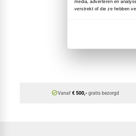
media, adverteren en analys
verstrekt of die ze hebben v
check_circle
Vanaf
€ 500,-
gratis bezorgd