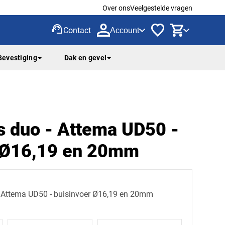
Over ons
Veelgestelde vragen
support_agent
Contact
Account
Bevestiging
Dak en gevel
 duo - Attema UD50 -
r Ø16,19 en 20mm
 Attema UD50 - buisinvoer Ø16,19 en 20mm