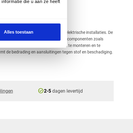
nformatie die u aan ze heeft
mm
Alles toestaan
oos is een essentieel onderdeel in elektrische installaties. De
het plafond ingebouwd om elektrische componenten zoals
schakelaars en andere aansluitpunten te monteren en te
t de bedrading en aansluitingen tegen stof en beschadiging.
check_circle
lingen
2-5
dagen levertijd