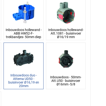
Inbouwdoos hollewand -
Inbouwdoos hollewand-
ABB HW52-F-
Att.1081 - buisinvoer
trekbandjes- 50mm diep
Ø16/19 mm
Inbouwdoos duo -
Inbouwdoos - 50mm-
Attema UD50 -
Att.U50 - buisinvoer
buisinvoer Ø16,19 en
Ø16mm -5/8
20mm