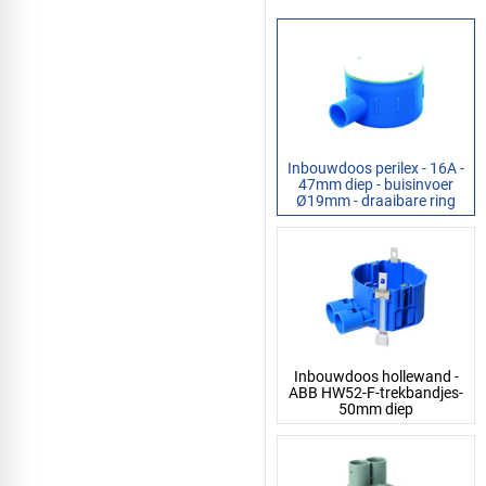
Inbouwdoos perilex - 16A -
47mm diep - buisinvoer
Ø19mm - draaibare ring
Inbouwdoos hollewand -
ABB HW52-F-trekbandjes-
50mm diep