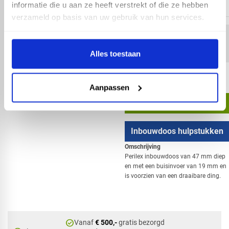
Ø16mm- 5/8
informatie die u aan ze heeft verstrekt of die ze hebben
verzameld op basis van uw gebruik van hun services.
Artikelnummer: 51050
5,34 incl. BTW
Alles toestaan
4,42 excl. BTW
Aanpassen
In winkelwagen
Inbouwdoos hulpstukken
Omschrijving
Perilex inbouwdoos van 47 mm diep
en met een buisinvoer van 19 mm en
is voorzien van een draaibare ding.
check_circle
Vanaf
€ 500,-
gratis bezorgd