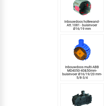
Inbouwdoos hollewand-
Att.1081 - buisinvoer
Ø16/19 mm
Inbouwdoos multi-ABB
MD4050-40&50mm-
buisinvoer Ø16/19/20 mm-
5/8-3/4