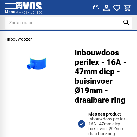
support_agent
Menu
Inbouwdozen
Inbouwdoos
perilex - 16A -
47mm diep -
buisinvoer
Ø19mm -
draaibare ring
Kies een product
Inbouwdoos perilex -
16A - 47mm diep -
buisinvoer Ø19mm -
draaibare ring