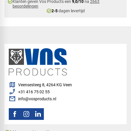
check_circle
Klanten geven Vos Products een
9,0/10
na
2663
beoordelingen
check_circle
2-5
dagen levertijd
map
Veensesteeg 8, 4264 KG Veen
phone_enabled
+31 416 75 02 55
mail
info@vosproducts.nl