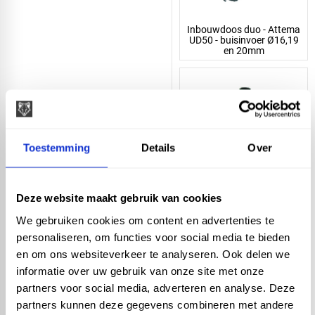
Inbouwdoos duo - Attema
UD50 - buisinvoer Ø16,19
en 20mm
Toestemming
Details
Over
Inbouwdoos - 50mm-
Att.U50 - buisinvoer
Ø16mm -5/8
Deze website maakt gebruik van cookies
We gebruiken cookies om content en advertenties te
personaliseren, om functies voor social media te bieden
en om ons websiteverkeer te analyseren. Ook delen we
informatie over uw gebruik van onze site met onze
partners voor social media, adverteren en analyse. Deze
Inbouwdoos - 40mm-
partners kunnen deze gegevens combineren met andere
Att.U40 - buisinvoer