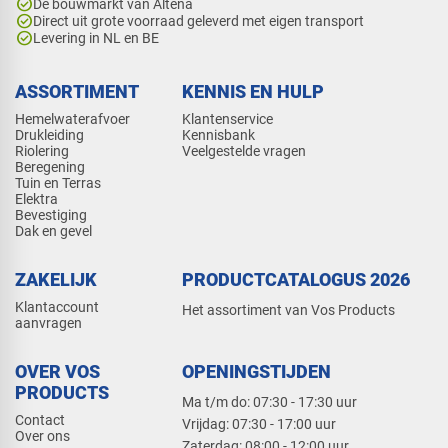
check_circle
Dé bouwmarkt van Altena
check_circle
Direct uit grote voorraad geleverd met eigen transport
check_circle
Levering in NL en BE
ASSORTIMENT
KENNIS EN HULP
Hemelwaterafvoer
Klantenservice
Drukleiding
Kennisbank
Riolering
Veelgestelde vragen
Beregening
Tuin en Terras
Elektra
Bevestiging
Dak en gevel
ZAKELIJK
PRODUCTCATALOGUS 2026
Klantaccount
Het assortiment van Vos Products
aanvragen
OVER VOS
OPENINGSTIJDEN
PRODUCTS
Ma t/m do: 07:30 - 17:30 uur
Contact
​Vrijdag: 07:30 - 17:00 uur
Over ons
​Zaterdag: 08:00 - 12:00 uur