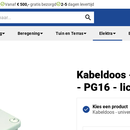
check_circle
check_circle
n
Vanaf
€ 500,-
gratis bezorgd
2-5
dagen levertijd
ng
Beregening
Tuin en Terras
Elektra
Kabeldoos -
- PG16 - lic
Kies een product