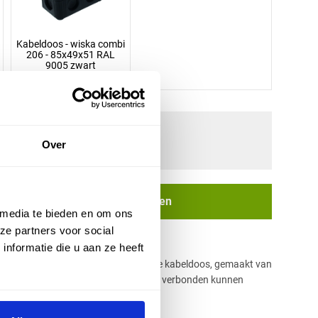
Kabeldoos - wiska combi
206 - 85x49x51 RAL
9005 zwart
Over
In winkelwagen
 media te bieden en om ons
ze partners voor social
nformatie die u aan ze heeft
en vierkante, veelzijdige en betrouwbare kabeldoos, gemaakt van
ing waar elektrische kabels met elkaar verbonden kunnen