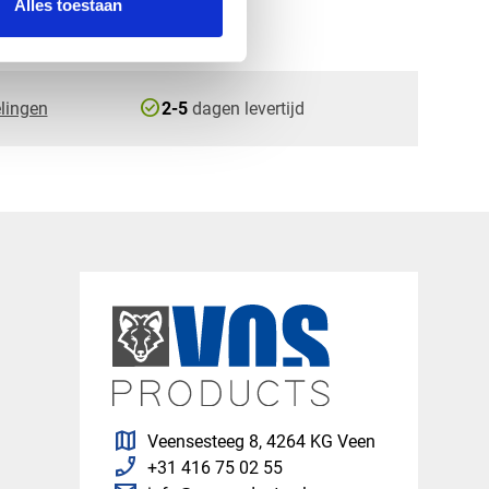
Alles toestaan
check_circle
lingen
2-5
dagen levertijd
map
Veensesteeg 8, 4264 KG Veen
phone_enabled
+31 416 75 02 55