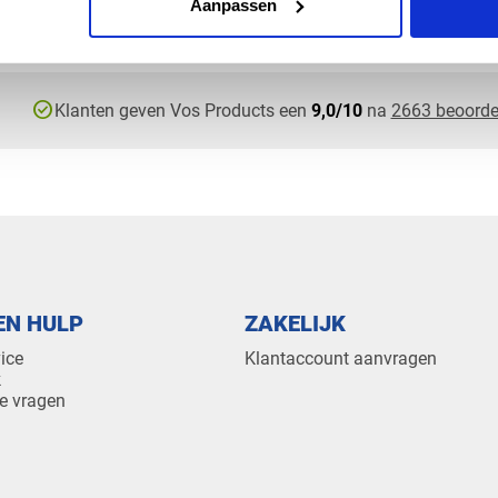
Aanpassen
check_circle
Klanten geven Vos Products een
9,0/10
na
2663 beoorde
EN HULP
ZAKELIJK
ice
Klantaccount aanvragen
k
e vragen