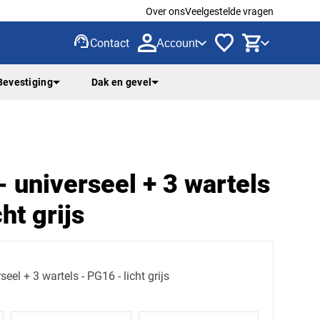
Over ons
Veelgestelde vragen
support_agent
Contact
Account
Bevestiging
Dak en gevel
 universeel + 3 wartels
ht grijs
Kabeldoos - universeel + 3 wartels - PG16 - licht grijs