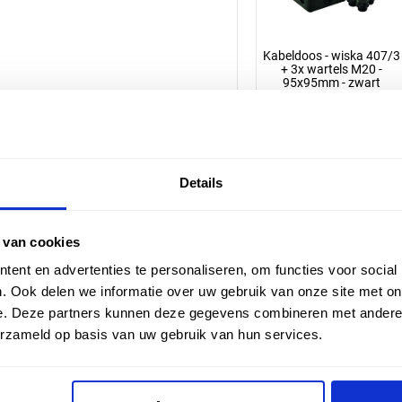
Kabeldoos - wiska 407/3
+ 3x wartels M20 -
95x95mm - zwart
Artikelnummer: 51103
4,54 incl. BTW
Details
3,75 excl. BTW
 van cookies
ent en advertenties te personaliseren, om functies voor social
. Ook delen we informatie over uw gebruik van onze site met on
e. Deze partners kunnen deze gegevens combineren met andere i
Omschrijving
De lichtgrijze kabeldoos is e
erzameld op basis van uw gebruik van hun services.
kunststof. Een veilige behuiz
worden. Inclusief 3 wartels.