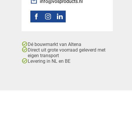
mail
info@vosproducts.nl
check_circle
Dé bouwmarkt van Altena
check_circle
Direct uit grote voorraad geleverd met
eigen transport
check_circle
Levering in NL en BE