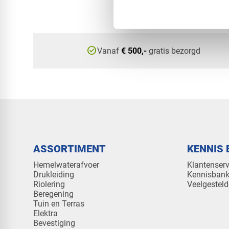
check_circle
Vanaf
€ 500,-
gratis bezorgd
ASSORTIMENT
KENNIS 
Hemelwaterafvoer
Klantenserv
Drukleiding
Kennisban
Riolering
Veelgesteld
Beregening
Tuin en Terras
Elektra
Bevestiging