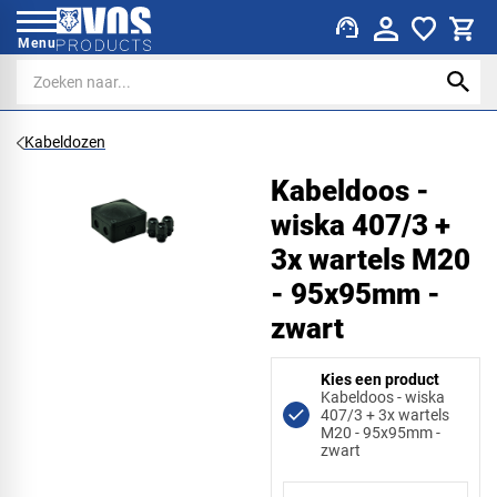
support_agent
Menu
Kabeldozen
Kabeldoos -
wiska 407/3 +
3x wartels M20
- 95x95mm -
zwart
Kies een product
Kabeldoos - wiska
407/3 + 3x wartels
M20 - 95x95mm -
zwart