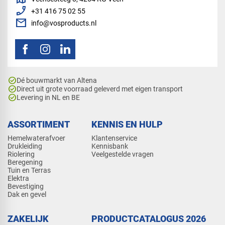
phone_enabled
+31 416 75 02 55
mail
info@vosproducts.nl
check_circle
Dé bouwmarkt van Altena
check_circle
Direct uit grote voorraad geleverd met eigen transport
check_circle
Levering in NL en BE
ASSORTIMENT
KENNIS EN HULP
Hemelwaterafvoer
Klantenservice
Drukleiding
Kennisbank
Riolering
Veelgestelde vragen
Beregening
Tuin en Terras
Elektra
Bevestiging
Dak en gevel
ZAKELIJK
PRODUCTCATALOGUS 2026