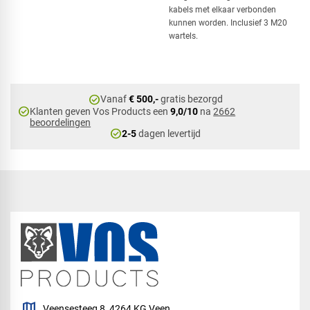
kabels met elkaar verbonden
kunnen worden. Inclusief 3 M20
wartels.
check_circle
Vanaf
€ 500,-
gratis bezorgd
check_circle
Klanten geven Vos Products een
9,0/10
na
2662
beoordelingen
check_circle
2-5
dagen levertijd
map
Veensesteeg 8, 4264 KG Veen