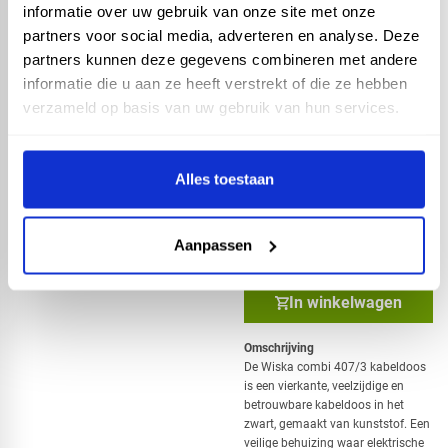
informatie over uw gebruik van onze site met onze
partners voor social media, adverteren en analyse. Deze
partners kunnen deze gegevens combineren met andere
Kabeldoos - wiska combi
informatie die u aan ze heeft verstrekt of die ze hebben
206 - 85x49x51 RAL
verzameld op basis van uw gebruik van hun services.
9005 zwart
Artikelnummer: 51101
Alles toestaan
6,55 incl. BTW
5,42 excl. BTW
Aanpassen
In winkelwagen
Omschrijving
De Wiska combi 407/3 kabeldoos
is een vierkante, veelzijdige en
betrouwbare kabeldoos in het
zwart, gemaakt van kunststof. Een
veilige behuizing waar elektrische