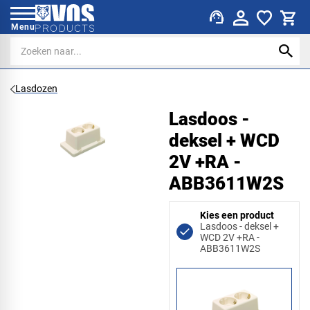
support_agent
Menu
Lasdozen
Lasdoos -
deksel + WCD
2V +RA -
ABB3611W2S
Kies een product
Lasdoos - deksel +
WCD 2V +RA -
ABB3611W2S