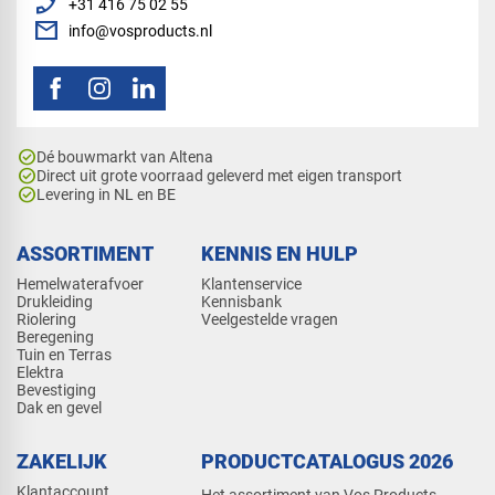
phone_enabled
+31 416 75 02 55
mail
info@vosproducts.nl
check_circle
Dé bouwmarkt van Altena
check_circle
Direct uit grote voorraad geleverd met eigen transport
check_circle
Levering in NL en BE
ASSORTIMENT
KENNIS EN HULP
Hemelwaterafvoer
Klantenservice
Drukleiding
Kennisbank
Riolering
Veelgestelde vragen
Beregening
Tuin en Terras
Elektra
Bevestiging
Dak en gevel
ZAKELIJK
PRODUCTCATALOGUS 2026
Klantaccount