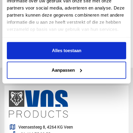
informatie over uw gebruik van onze site met onze
Een deksel voor een universele
partners voor social media, adverteren en analyse. Deze
lasdoos met WCD 2V.
partners kunnen deze gegevens combineren met andere
informatie die u aan ze heeft verstrekt of die ze hebben
verzameld op basis van uw gebruik van hun services.
check_circle
Vanaf
€ 500,-
gratis bezorgd
check_circle
Klanten geven Vos Products een
9,0/10
na
2662
beoordelingen
Alles toestaan
check_circle
2-5
dagen levertijd
Aanpassen
map
Veensesteeg 8, 4264 KG Veen