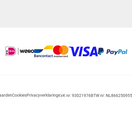
aarden
Cookies
Privacyverklaring
KvK nr: 93021976
BTW nr: NL86625095