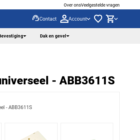
Over ons
Veelgestelde vragen
support_agent
Contact
Account
Bevestiging
Dak en gevel
universeel - ABB3611S
eel - ABB3611S