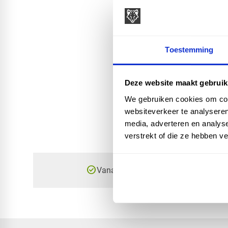
Toestemming
Deze website maakt gebruik
We gebruiken cookies om cont
websiteverkeer te analyseren
media, adverteren en analys
verstrekt of die ze hebben v
check_circle
Vanaf
€ 500,-
gratis bezorgd