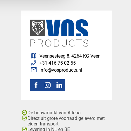
map
Veensesteeg 8, 4264 KG Veen
phone_enabled
+31 416 75 02 55
mail
info@vosproducts.nl
check_circle
Dé bouwmarkt van Altena
check_circle
Direct uit grote voorraad geleverd met
eigen transport
check_circle
Levering in NL en BE