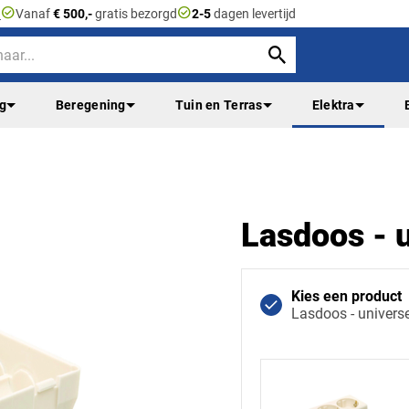
check_circle
check_circle
n
Vanaf
€ 500,-
gratis bezorgd
2-5
dagen levertijd
ng
Beregening
Tuin en Terras
Elektra
Lasdoos - 
Kies een product
Lasdoos - univers