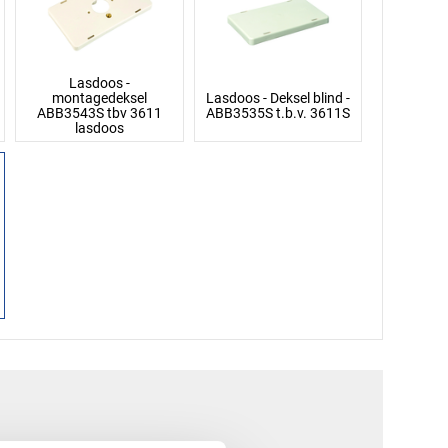
Lasdoos -
montagedeksel
Lasdoos - Deksel blind -
ABB3543S tbv 3611
ABB3535S t.b.v. 3611S
lasdoos