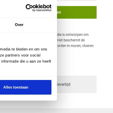
In winkelwagen
Over
 veelgebruikt en veelzijdig component die is ontworpen om
bindingen te maken en te beschermen. Het beschermt de
ht en andere schade. Kan toegepast worden in muren, vloeren
 media te bieden en om ons
eren en is gemaakt van kunststof.
ze partners voor social
nformatie die u aan ze heeft
check_circle
lingen
2-5
dagen levertijd
Alles toestaan