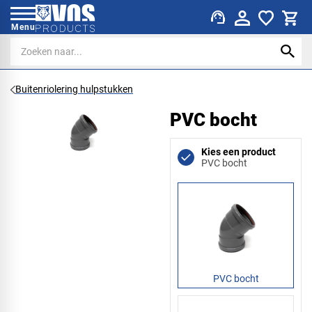
support_agent
Menu
Buitenriolering hulpstukken
PVC bocht
Kies een product
PVC bocht
PVC bocht