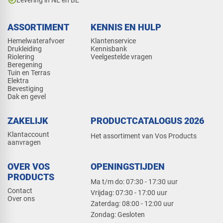
check_circle
Levering in NL en BE
ASSORTIMENT
KENNIS EN HULP
Hemelwaterafvoer
Klantenservice
Drukleiding
Kennisbank
Riolering
Veelgestelde vragen
Beregening
Tuin en Terras
Elektra
Bevestiging
Dak en gevel
ZAKELIJK
PRODUCTCATALOGUS 2026
Klantaccount
Het assortiment van Vos Products
aanvragen
OVER VOS
OPENINGSTIJDEN
PRODUCTS
Ma t/m do: 07:30 - 17:30 uur
Contact
​Vrijdag: 07:30 - 17:00 uur
Over ons
​Zaterdag: 08:00 - 12:00 uur
​Zondag: Gesloten