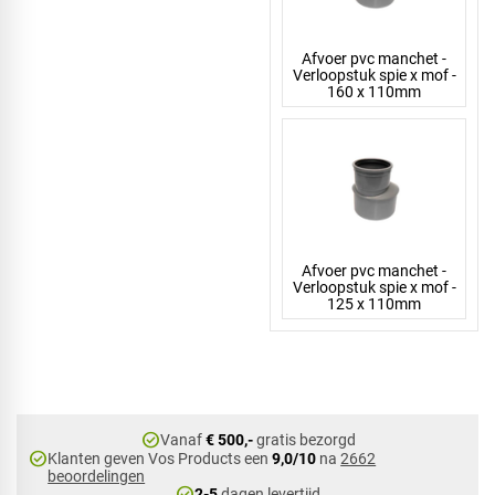
Afvoer pvc manchet -
Verloopstuk spie x mof -
160 x 110mm
Afvoer pvc manchet -
Verloopstuk spie x mof -
125 x 110mm
check_circle
Vanaf
€ 500,-
gratis bezorgd
check_circle
Klanten geven Vos Products een
9,0/10
na
2662
beoordelingen
check_circle
2-5
dagen levertijd