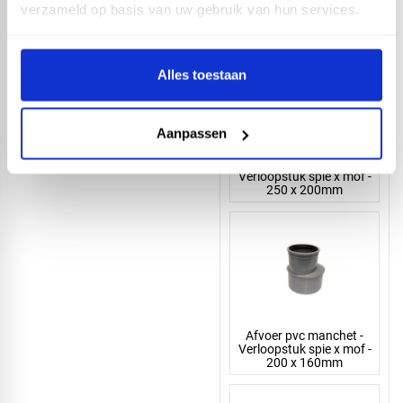
Verloopstuk spie x mof -
verzameld op basis van uw gebruik van hun services.
315 x 200mm
Alles toestaan
Aanpassen
Afvoer pvc manchet -
Verloopstuk spie x mof -
250 x 200mm
Afvoer pvc manchet -
Verloopstuk spie x mof -
200 x 160mm