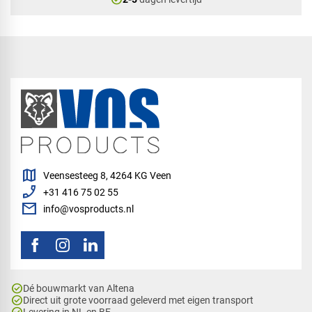
map
Veensesteeg 8, 4264 KG Veen
phone_enabled
+31 416 75 02 55
mail
info@vosproducts.nl
check_circle
Dé bouwmarkt van Altena
check_circle
Direct uit grote voorraad geleverd met eigen transport