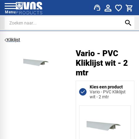
support_agent
Menu
Kliklijst
Vario - PVC
Kliklijst wit - 2
mtr
Kies een product
Vario - PVC Kliklijst
wit - 2 mtr