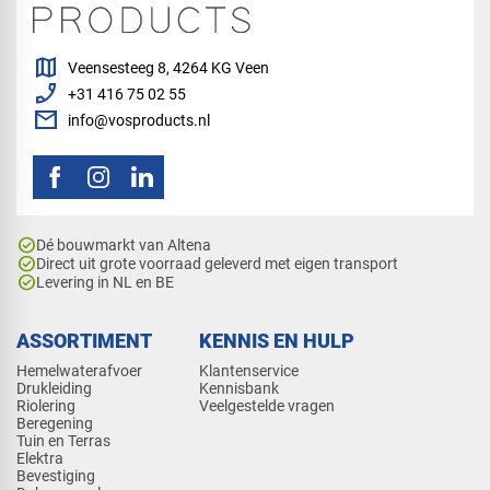
map
Veensesteeg 8, 4264 KG Veen
phone_enabled
+31 416 75 02 55
mail
info@vosproducts.nl
check_circle
Dé bouwmarkt van Altena
check_circle
Direct uit grote voorraad geleverd met eigen transport
check_circle
Levering in NL en BE
ASSORTIMENT
KENNIS EN HULP
Hemelwaterafvoer
Klantenservice
Drukleiding
Kennisbank
Riolering
Veelgestelde vragen
Beregening
Tuin en Terras
Elektra
Bevestiging