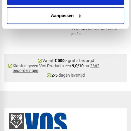
Omschrijving
Een kliklijst wordt gebruikt om de
tussen- en zijprofielen voor
Aanpassen
kanaalplaten netjes mee af te
werken. Zoals de naam al zegt klikt
de kliklijst gemakkelijk op het
profiel.
check_circle
Vanaf
€ 500,-
gratis bezorgd
check_circle
Klanten geven Vos Products een
9,0/10
na
2662
beoordelingen
check_circle
2-5
dagen levertijd