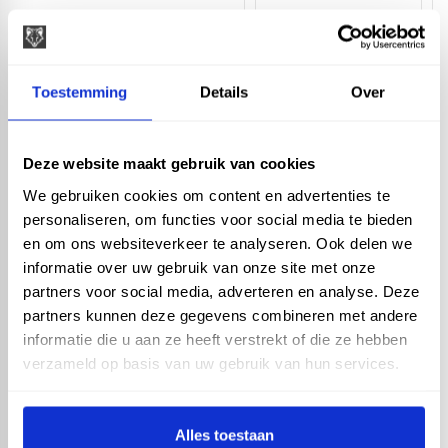
Vario - PVC Kliklijst wit -
2,5 mtr
Toestemming
Details
Over
Deze website maakt gebruik van cookies
We gebruiken cookies om content en advertenties te
Vario - PVC Kliklijst wit -
2 mtr
personaliseren, om functies voor social media te bieden
en om ons websiteverkeer te analyseren. Ook delen we
informatie over uw gebruik van onze site met onze
Artikelnummer: 13350
6,53 incl. BTW
partners voor social media, adverteren en analyse. Deze
5,40 excl. BTW
partners kunnen deze gegevens combineren met andere
informatie die u aan ze heeft verstrekt of die ze hebben
verzameld op basis van uw gebruik van hun services.
In winkelwagen
Alles toestaan