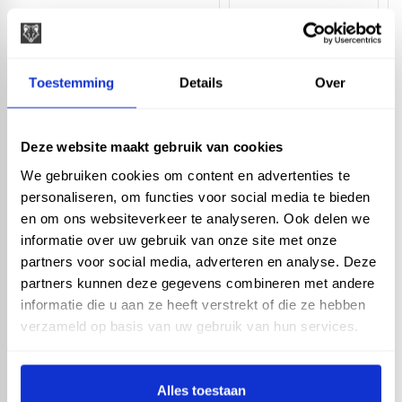
Vario - PVC Kliklijst wit -
2,5 mtr
Toestemming
Details
Over
Deze website maakt gebruik van cookies
We gebruiken cookies om content en advertenties te
Vario - PVC Kliklijst wit -
2 mtr
personaliseren, om functies voor social media te bieden
en om ons websiteverkeer te analyseren. Ook delen we
informatie over uw gebruik van onze site met onze
Artikelnummer: 13356
22,87 incl. BTW
partners voor social media, adverteren en analyse. Deze
18,90 excl. BTW
partners kunnen deze gegevens combineren met andere
informatie die u aan ze heeft verstrekt of die ze hebben
verzameld op basis van uw gebruik van hun services.
In winkelwagen
Alles toestaan