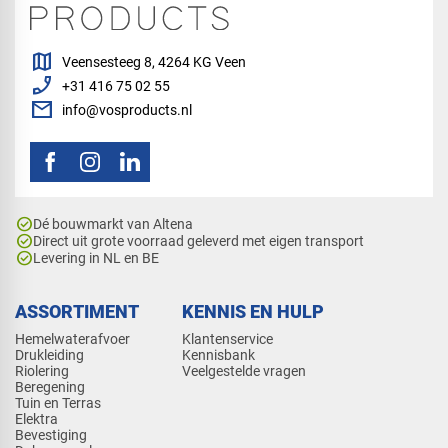
map
Veensesteeg 8, 4264 KG Veen
phone_enabled
+31 416 75 02 55
mail
info@vosproducts.nl
check_circle
Dé bouwmarkt van Altena
check_circle
Direct uit grote voorraad geleverd met eigen transport
check_circle
Levering in NL en BE
ASSORTIMENT
KENNIS EN HULP
Hemelwaterafvoer
Klantenservice
Drukleiding
Kennisbank
Riolering
Veelgestelde vragen
Beregening
Tuin en Terras
Elektra
Bevestiging