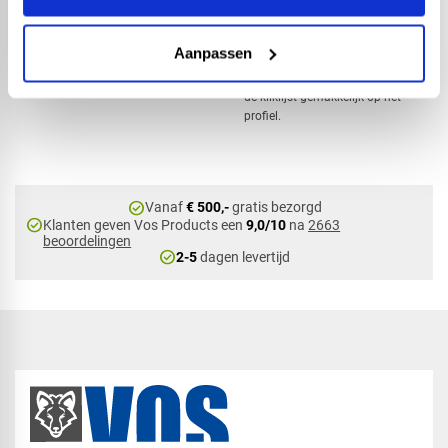
Omschrijving
Een kliklijst wordt gebruikt om de
tussen- en zijprofielen voor
Aanpassen
kanaalplaten netjes mee af te
werken. Zoals de naam al zegt klikt
de kliklijst gemakkelijk op het
profiel.
check_circle
Vanaf
€ 500,-
gratis bezorgd
check_circle
Klanten geven Vos Products een
9,0/10
na
2663
beoordelingen
check_circle
2-5
dagen levertijd