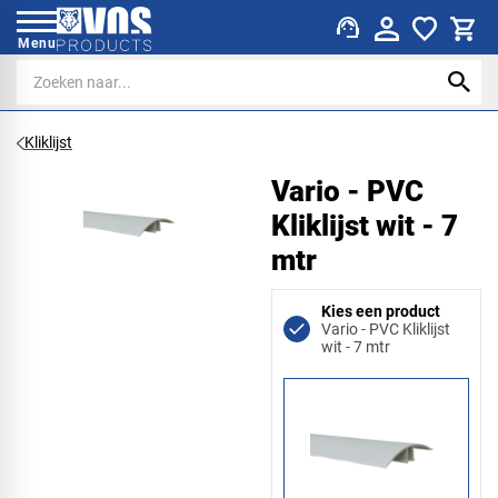
support_agent
Menu
Kliklijst
Vario - PVC
Kliklijst wit - 7
mtr
Kies een product
Vario - PVC Kliklijst
wit - 7 mtr