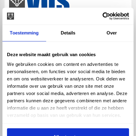
map
Veensesteeg 8, 4264 KG Veen
Toestemming
Details
Over
phone_enabled
+31 416 75 02 55
mail
info@vosproducts.nl
Deze website maakt gebruik van cookies
We gebruiken cookies om content en advertenties te
personaliseren, om functies voor social media te bieden
check_circle
Dé bouwmarkt van Altena
en om ons websiteverkeer te analyseren. Ook delen we
check_circle
Direct uit grote voorraad geleverd met eigen transport
informatie over uw gebruik van onze site met onze
check_circle
Levering in NL en BE
partners voor social media, adverteren en analyse. Deze
partners kunnen deze gegevens combineren met andere
ASSORTIMENT
KENNIS EN HULP
informatie die u aan ze heeft verstrekt of die ze hebben
Hemelwaterafvoer
Klantenservice
verzameld op basis van uw gebruik van hun services.
Drukleiding
Kennisbank
Riolering
Veelgestelde vragen
Beregening
Tuin en Terras