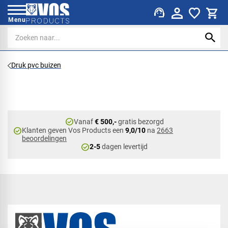
support_agent
Menu
Druk pvc buizen
check_circle
Vanaf
€ 500,-
gratis bezorgd
check_circle
Klanten geven Vos Products een
9,0/10
na
2663
beoordelingen
check_circle
2-5
dagen levertijd