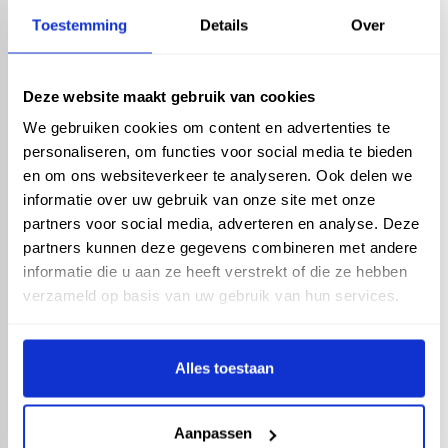
Toestemming
Details
Over
Zink - Mastgootbeugel -
M333 - 30x5mm 180° lip
th. verz.
Deze website maakt gebruik van cookies
We gebruiken cookies om content en advertenties te
personaliseren, om functies voor social media te bieden
en om ons websiteverkeer te analyseren. Ook delen we
informatie over uw gebruik van onze site met onze
partners voor social media, adverteren en analyse. Deze
Zink - renovatiebeugel -
partners kunnen deze gegevens combineren met andere
M333 - gegalv. 30 x 5mm
informatie die u aan ze heeft verstrekt of die ze hebben
met lip
verzameld op basis van uw gebruik van hun services.
Alles toestaan
Aanpassen
Zink - Gutter connector -
M333