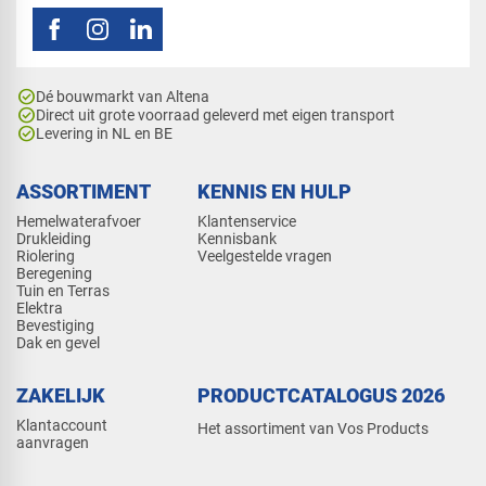
check_circle
Dé bouwmarkt van Altena
check_circle
Direct uit grote voorraad geleverd met eigen transport
check_circle
Levering in NL en BE
ASSORTIMENT
KENNIS EN HULP
Hemelwaterafvoer
Klantenservice
Drukleiding
Kennisbank
Riolering
Veelgestelde vragen
Beregening
Tuin en Terras
Elektra
Bevestiging
Dak en gevel
ZAKELIJK
PRODUCTCATALOGUS 2026
Klantaccount
Het assortiment van Vos Products
aanvragen