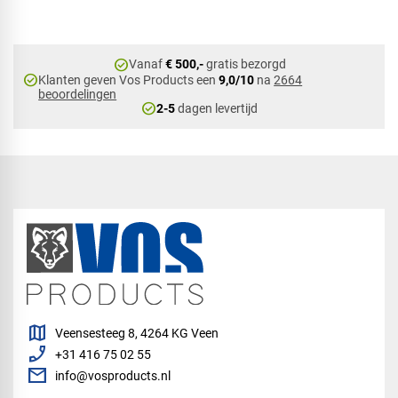
check_circle
Vanaf
€ 500,-
gratis bezorgd
check_circle
Klanten geven Vos Products een
9,0/10
na
2664
beoordelingen
check_circle
2-5
dagen levertijd
map
Veensesteeg 8, 4264 KG Veen
phone_enabled
+31 416 75 02 55
mail
info@vosproducts.nl