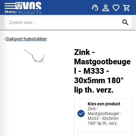
support_agent
Menu
Dakgoot hulpstukken
Zink -
Mastgootbeuge
l - M333 -
30x5mm 180°
lip th. verz.
Kies een product
Zink -
Mastgootbeugel -
M333 - 30x5mm
180° lip th. verz.